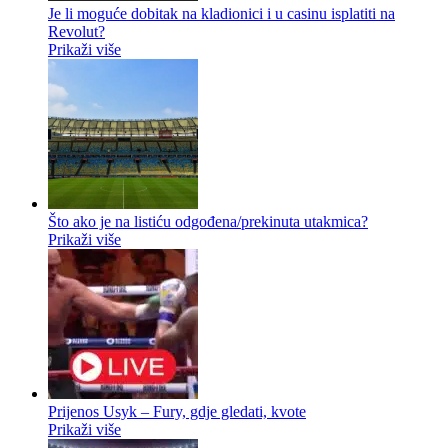
Je li moguće dobitak na kladionici i u casinu isplatiti na
Revolut?
Prikaži više
Što ako je na listiću odgođena/prekinuta utakmica?
Prikaži više
Prijenos Usyk – Fury, gdje gledati, kvote
Prikaži više