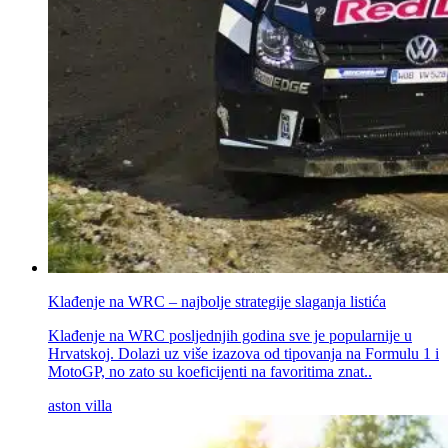
Klađenje na WRC – najbolje strategije slaganja listića
Klađenje na WRC posljednjih godina sve je popularnije u
Hrvatskoj. Dolazi uz više izazova od tipovanja na Formulu 1 i
MotoGP, no zato su koeficijenti na favoritima znat..
aston villa