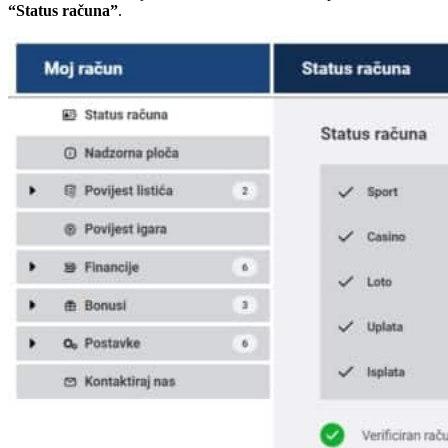
“Status računa”
.