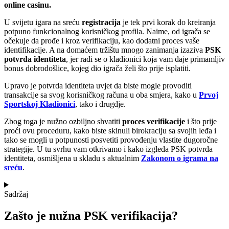
online casinu.
U svijetu igara na sreću
registracija
je tek prvi korak do kreiranja
potpuno funkcionalnog korisničkog profila. Naime, od igrača se
očekuje da prođe i kroz verifikaciju, kao dodatni proces vaše
identifikacije. A na domaćem tržištu mnogo zanimanja izaziva
PSK
potvrda identiteta
, jer radi se o kladionici koja vam daje primamljiv
bonus dobrodošlice, kojeg dio igrača želi što prije isplatiti.
Upravo je potvrda identiteta uvjet da biste mogle provoditi
transakcije sa svog korisničkog računa u oba smjera, kako u
Prvoj
Sportskoj Kladionici
, tako i drugdje.
Zbog toga je nužno ozbiljno shvatiti
proces verifikacije
i što prije
proći ovu proceduru, kako biste skinuli birokraciju sa svojih leđa i
tako se mogli u potpunosti posvetiti provođenju vlastite dugoročne
strategije. U tu svrhu vam otkrivamo i kako izgleda PSK potvrda
identiteta, osmišljena u skladu s aktualnim
Zakonom o igrama na
sreću
.
Sadržaj
Zašto je nužna PSK verifikacija?