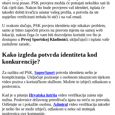
obavi svoj posao. PSK provjera možda će potrajati nekoliko sati ili
čak cijeli dan. Nakon što bude provjeren vaš identitet, isplata će
također dobiti kvačicu unutar vašeg profila, a potvrda da ste
uspješno verificirani trebala bi stići i na vaš email.
U svakom slučaju, PSK povjera identiteta nije nikakav problem,
samo je bitno započeti proces na pravom mjestu na samoj web
lokaciji, nakon čega će vam biti dozvoljeno koristiti sve što je
dostupno u
Prvoj Sportskoj Kladionici
, uključujući i isplatu vaše
zaslužene zarade..
Kako izgleda potvrda identiteta kod
konkurencije?
Za razliku od PSK,
SuperSport
potvrda identiteta nešto je
kompliciranija. Uključuje poziranje s osobnom iskaznicom tijekom
video poziva s korisničkom službom. Možete to izbjeći odlaskom u
poslovnicu.
Kad je u pitanju
Hrvatska lutrija
video verifikacija zaista nije
nužna. Poslovnice državnog priređivača igara na sreću su posvuda.
Odšetajte se i pokažite osobnu.
Admiral
video verifikacija također
je nešto što se može izbjeći, odlaskom u neku od stotinjak
poslovnica ove kompanije.