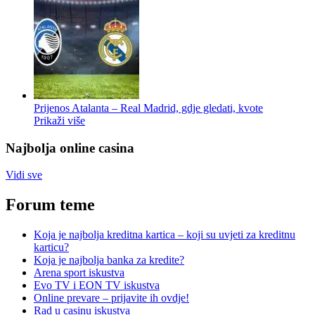
Prijenos Atalanta – Real Madrid, gdje gledati, kvote
Prikaži više
Najbolja online casina
Vidi sve
Forum teme
Koja je najbolja kreditna kartica – koji su uvjeti za kreditnu
karticu?
Koja je najbolja banka za kredite?
Arena sport iskustva
Evo TV i EON TV iskustva
Online prevare – prijavite ih ovdje!
Rad u casinu iskustva