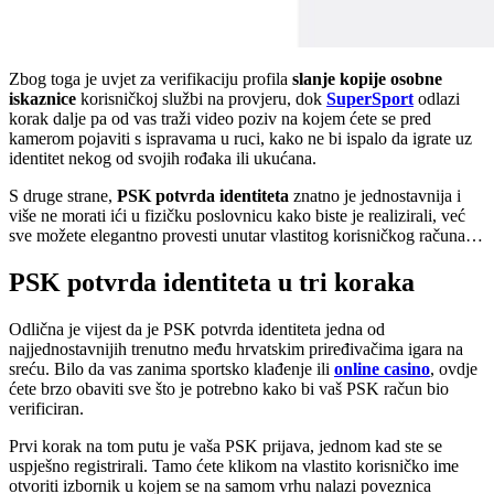
Zbog toga je uvjet za verifikaciju profila
slanje kopije osobne
iskaznice
korisničkoj službi na provjeru, dok
SuperSport
odlazi
korak dalje pa od vas traži video poziv na kojem ćete se pred
kamerom pojaviti s ispravama u ruci, kako ne bi ispalo da igrate uz
identitet nekog od svojih rođaka ili ukućana.
S druge strane,
PSK potvrda identiteta
znatno je jednostavnija i
više ne morati ići u fizičku poslovnicu kako biste je realizirali, već
sve možete elegantno provesti unutar vlastitog korisničkog računa…
PSK potvrda identiteta u tri koraka
Odlična je vijest da je PSK potvrda identiteta jedna od
najjednostavnijih trenutno među hrvatskim priređivačima igara na
sreću. Bilo da vas zanima sportsko klađenje ili
online casino
, ovdje
ćete brzo obaviti sve što je potrebno kako bi vaš PSK račun bio
verificiran.
Prvi korak na tom putu je vaša PSK prijava, jednom kad ste se
uspješno registrirali. Tamo ćete klikom na vlastito korisničko ime
otvoriti izbornik u kojem se na samom vrhu nalazi poveznica