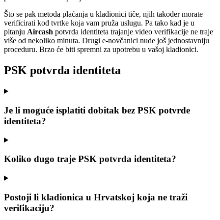
Što se pak metoda plaćanja u kladionici tiče, njih također morate
verificirati kod tvrtke koja vam pruža uslugu. Pa tako kad je u
pitanju
Aircash
potvrda identiteta trajanje video verifikacije ne traje
više od nekoliko minuta. Drugi e-novčanici nude još jednostavniju
proceduru. Brzo će biti spremni za upotrebu u vašoj kladionici.
PSK potvrda identiteta
Je li moguće isplatiti dobitak bez PSK potvrde
identiteta?
Koliko dugo traje PSK potvrda identiteta?
Postoji li kladionica u Hrvatskoj koja ne traži
verifikaciju?