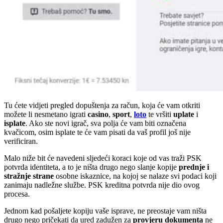
Tu ćete vidjeti pregled dopuštenja za račun, koja će vam otkriti
možete li nesmetano igrati
casino
,
sport
,
loto
te vršiti
uplate
i
isplate
. Ako ste novi igrač, sva polja će vam biti označena
kvačicom, osim isplate te će vam pisati da vaš profil još nije
verificiran.
Malo niže bit će navedeni sljedeći koraci koje od vas traži PSK
potvrda identiteta, a to je ništa drugo nego slanje kopije
prednje i
stražnje strane
osobne iskaznice, na kojoj se nalaze svi podaci koji
zanimaju nadležne službe. PSK kreditna potvrda nije dio ovog
procesa.
Jednom kad pošaljete kopiju vaše isprave, ne preostaje vam ništa
drugo nego pričekati da ured zadužen za
provjeru dokumenta
ne