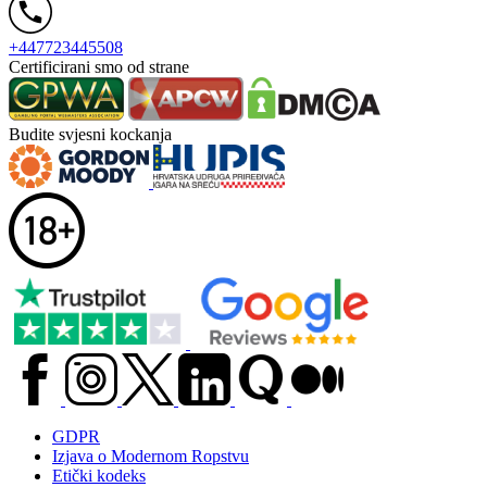
+447723445508
Certificirani smo od strane
Budite svjesni kockanja
GDPR
Izjava o Modernom Ropstvu
Etički kodeks