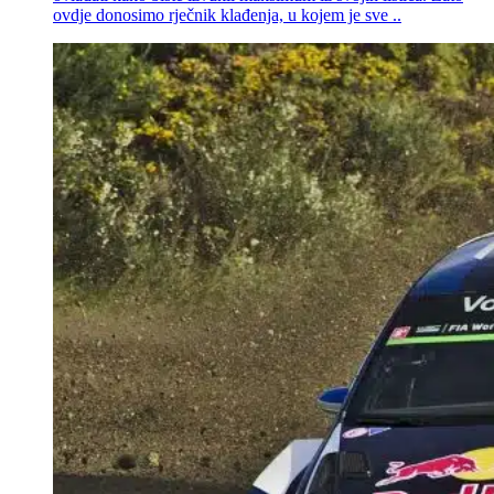
ovdje donosimo rječnik klađenja, u kojem je sve ..