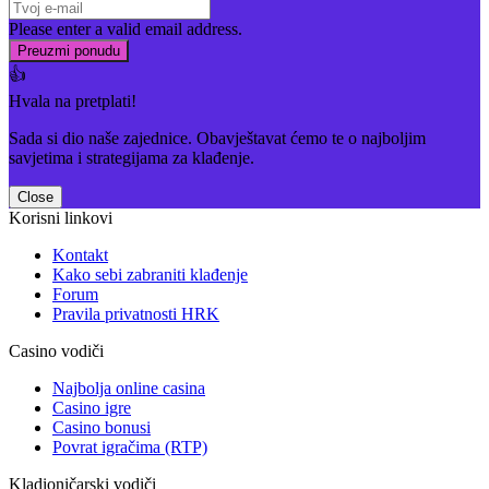
Please enter a valid email address.
Preuzmi ponudu
👍
Hvala na pretplati!
Sada si dio naše zajednice. Obavještavat ćemo te o najboljim
savjetima i strategijama za klađenje.
Close
Korisni linkovi
Kontakt
Kako sebi zabraniti klađenje
Forum
Pravila privatnosti HRK
Casino vodiči
Najbolja online casina
Casino igre
Casino bonusi
Povrat igračima (RTP)
Kladioničarski vodiči