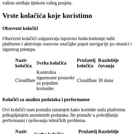
vašem uređaju tijekom vašeg posjeta.
Vrste kolačića koje koristimo
Obavezni kolačići
Obavezni kolačići osiguravaju ispravno funkcioniranje naše
platforme i aktiviraju osnovne značajke poput navigacije po stranici i
sigurnog pristupa.
Naziv
Pružatelj
Razdoblje
Svrha kolačića
kolačića
kolačića
čuvanja
Kontrolira
sigurnosne postavke
Cloudflare
Cloudflare
30 dana
za pojedine
korisnike
Kolačići za analizu podataka i performanse
Ovi kolačići nam pomažu razumjeti kako koristite našu platformu
prikupljanjem anonimnih podataka, što pomaže u poboljšanju
performansi i rješavanju tehničkih problema.
Naziv
Pružatelj
Razdoblje