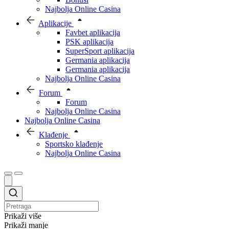
Najbolja Online Casina
Aplikacije
Favbet aplikacija
PSK aplikacija
SuperSport aplikacija
Germania aplikacija
Germania aplikacija
Najbolja Online Casina
Forum
Forum
Najbolja Online Casina
Najbolja Online Casina
Klađenje
Sportsko klađenje
Najbolja Online Casina
Prikaži više
Prikaži manje