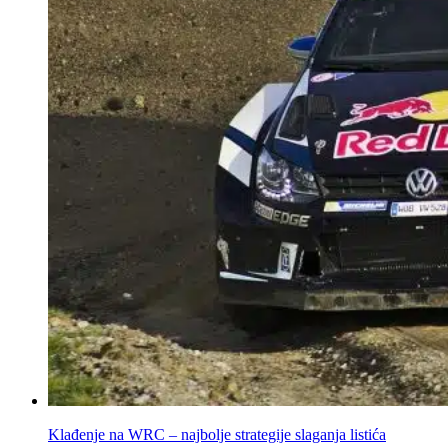
Klađenje na WRC – najbolje strategije slaganja listića