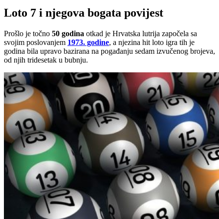
Loto 7 i njegova bogata povijest
Prošlo je točno
50 godina
otkad je Hrvatska lutrija započela sa
svojim poslovanjem
1973. godine
, a njezina hit loto igra tih je
godina bila upravo bazirana na pogađanju sedam izvučenog brojeva,
od njih tridesetak u bubnju.