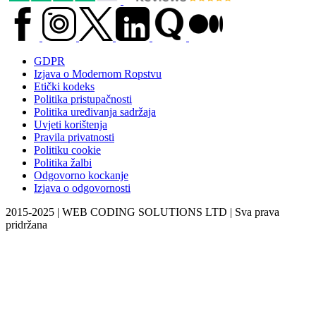
GDPR
Izjava o Modernom Ropstvu
Etički kodeks
Politika pristupačnosti
Politika uređivanja sadržaja
Uvjeti korištenja
Pravila privatnosti
Politiku cookie
Politika žalbi
Odgovorno kockanje
Izjava o odgovornosti
2015-2025 | WEB CODING SOLUTIONS LTD | Sva prava
pridržana