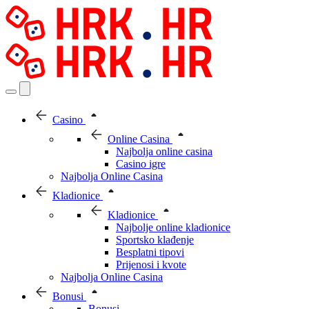
Casino
Online Casina
Najbolja online casina
Casino igre
Najbolja Online Casina
Kladionice
Kladionice
Najbolje online kladionice
Sportsko klađenje
Besplatni tipovi
Prijenosi i kvote
Najbolja Online Casina
Bonusi
Bonusi