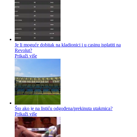
Je li moguće dobitak na kladionici i u casinu isplatiti na
Revolut?
Prikaži više
Što ako je na listiću odgođena/prekinuta utakmica?
Prikaži više