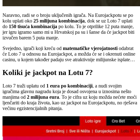
Naravno, radi se o broju uključenih igrača. Na Eurojackpotu se po
kolu uplati oko
25 milijuna kombinacija
, dok se uz Loto 7 uplati
do
150 tisuća kombinacija
po kolu. To je otprilike 12 puta manje,
jer igru igramo samo mi u Hrvatskoj pa su i šanse da će jackpot biti
izvučen barem 5 puta manje.
Svejedno, igrači koji kreću od
matematičke vjerojatnosti
odabrat
će Loto 7 u odnosu na Eurojackpot, a možda će se i okrenuti online
casinu, u kojem također padaju sve atraktivnije milijunske isplate…
Koliki je jackpot na Lotu 7?
Loto 7 traži uplatu od
1 eura po kombinaciji
, a nudi svojim
igračima glavnu nagradu koja je dosad osvojena u iznosima nešto
manjima od
2 milijuna eura
. To je cifra uz koju možda nećete moći
ljenčariti do kraja života, kao uz jackpot na Eurojackpotu, no rješava
većinu egzistencijalnih pitanja.