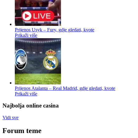
Prijenos Usyk – Fury, gdje gledati, kvote
Prikaži više
Prijenos Atalanta – Real Madrid, gdje gledati, kvote
Prikaži više
Najbolja online casina
Vidi sve
Forum teme