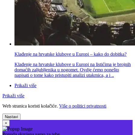
Klađenje na hrvatske klubove u Europi – kako do dobitka?
Klađenje na hrvatske klubove u Europi na listićima je brojnih
domaćih zaljubljenika u nogomet. Ovdje ćemo ponešto
napisati o tome kako pristupiti analizi utakmica, a i ..
Prikaži više
Prikaži više
Web stranica koristi kolačiće.
Više o politici privatnosti
Nastavi
×
Ponuda skrojena samo za tebe