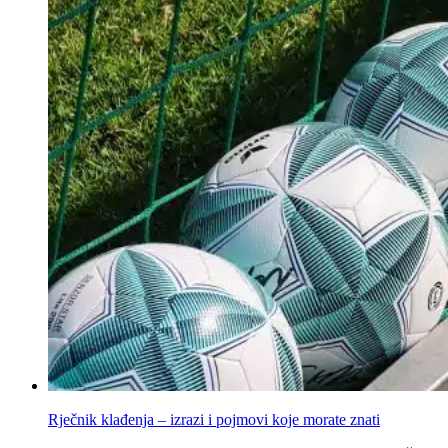
Rječnik klađenja – izrazi i pojmovi koje morate znati