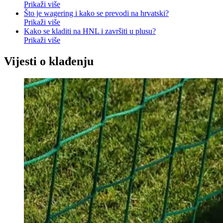
Prikaži više
Što je wagering i kako se prevodi na hrvatski?
Prikaži više
Kako se kladiti na HNL i završiti u plusu?
Prikaži više
Vijesti o klađenju