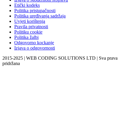
Etički kodeks
Politika pristupačnosti
Politika uređivanja sadržaja
Uvjeti korištenja
Pravila privatnosti
Politiku cookie
Politika žalbi
Odgovorno kockanje
Izjava o odgovornosti
2015-2025 | WEB CODING SOLUTIONS LTD | Sva prava
pridržana