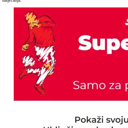
natjecanja.