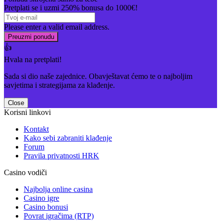
Pretplati se i uzmi 250% bonusa do 1000€!
Please enter a valid email address.
Preuzmi ponudu
👍
Hvala na pretplati!
Sada si dio naše zajednice. Obavještavat ćemo te o najboljim
savjetima i strategijama za klađenje.
Close
Korisni linkovi
Kontakt
Kako sebi zabraniti klađenje
Forum
Pravila privatnosti HRK
Casino vodiči
Najbolja online casina
Casino igre
Casino bonusi
Povrat igračima (RTP)