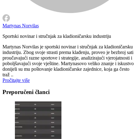
Martynas Norvilas
Sportski novinar i stručnjak za kladioničarsku industriju
Martynas Norvilas je sportski novinar i stručnjak za kladioničarsku
industriju. Zbog svoje strasti prema klađenju, proveo je bezbroj sati
proučavajući razne sportove i strategije, analizirajući vjerojatnosti i
poboljšavajući svoje vještine. Martynasovo veliko znanje i iskustvo
donijeli su mu poštovanje kladioničarske zajednice, koja ga često
traž ..
Pročitajte više
Preporučeni članci