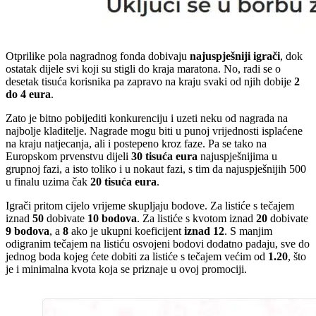
Otprilike pola nagradnog fonda dobivaju
najuspješniji igrači
, dok
ostatak dijele svi koji su stigli do kraja maratona. No, radi se o
desetak tisuća korisnika pa zapravo na kraju svaki od njih dobije
2
do 4 eura
.
Zato je bitno pobijediti konkurenciju i uzeti neku od nagrada na
najbolje kladitelje. Nagrade mogu biti u punoj vrijednosti isplaćene
na kraju natjecanja, ali i postepeno kroz faze. Pa se tako na
Europskom prvenstvu dijeli
30 tisuća eura
najuspješnijima u
grupnoj fazi, a isto toliko i u nokaut fazi, s tim da najuspješnijih 500
u finalu uzima čak
20 tisuća eura
.
Igrači pritom cijelo vrijeme skupljaju bodove. Za listiće s tečajem
iznad
50
dobivate
10 bodova
. Za listiće s kvotom iznad
20
dobivate
9 bodova
, a
8
ako je ukupni koeficijent
iznad 12
. S manjim
odigranim tečajem na listiću osvojeni bodovi dodatno padaju, sve do
jednog boda kojeg ćete dobiti za listiće s tečajem većim od
1.20
, što
je i minimalna kvota koja se priznaje u ovoj promociji.