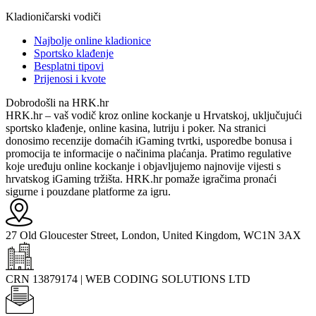
Kladioničarski vodiči
Najbolje online kladionice
Sportsko klađenje
Besplatni tipovi
Prijenosi i kvote
Dobrodošli na HRK.hr
HRK.hr – vaš vodič kroz online kockanje u Hrvatskoj, uključujući
sportsko klađenje, online kasina, lutriju i poker. Na stranici
donosimo recenzije domaćih iGaming tvrtki, usporedbe bonusa i
promocija te informacije o načinima plaćanja. Pratimo regulative
koje uređuju online kockanje i objavljujemo najnovije vijesti s
hrvatskog iGaming tržišta. HRK.hr pomaže igračima pronaći
sigurne i pouzdane platforme za igru.
27 Old Gloucester Street, London, United Kingdom, WC1N 3AX
CRN 13879174 | WEB CODING SOLUTIONS LTD