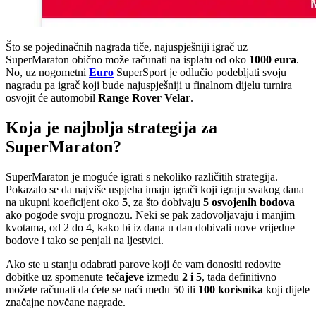
Što se pojedinačnih nagrada tiče, najuspješniji igrač uz
SuperMaraton obično može računati na isplatu od oko
1000 eura
.
No, uz nogometni
Euro
SuperSport je odlučio podebljati svoju
nagradu pa igrač koji bude najuspješniji u finalnom dijelu turnira
osvojit će automobil
Range Rover Velar
.
Koja je najbolja strategija za
SuperMaraton?
SuperMaraton je moguće igrati s nekoliko različitih strategija.
Pokazalo se da najviše uspjeha imaju igrači koji igraju svakog dana
na ukupni koeficijent oko
5
, za što dobivaju
5 osvojenih bodova
ako pogode svoju prognozu. Neki se pak zadovoljavaju i manjim
kvotama, od 2 do 4, kako bi iz dana u dan dobivali nove vrijedne
bodove i tako se penjali na ljestvici.
Ako ste u stanju odabrati parove koji će vam donositi redovite
dobitke uz spomenute
tečajeve
između
2 i 5
, tada definitivno
možete računati da ćete se naći među 50 ili
100 korisnika
koji dijele
značajne novčane nagrade.