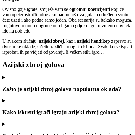
Ovisno gdje igrate, smiješe vam se
ogromni koeficijenti
koji će
vam upeterostručiti ulog ako padnu još dva gola, a određenu svotu
ćete uzeti i ako padne samo jedan. Oba scenarija su itekako moguća,
pogotovo u onim nogometnim ligama gdje se igra otvoreno i uvijek
ide na pobjedu.
U svakom slučaju,
azijski zbroj
, kao i
azijski hendikep
zapravo su
dvostruke oklade, s četiri različita moguća ishoda. Svakako se isplati
isprobati ih pa vidjeti odgovaraju li vašem stilu igre…
Azijski zbroj golova
Zašto je azijski zbroj golova popularna oklada?
Kako iskusni igrači igraju azijski zbroj golova?