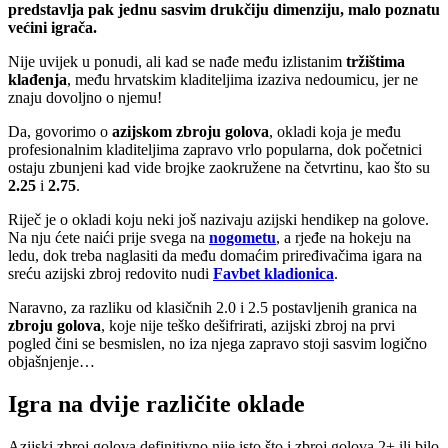
predstavlja pak jednu sasvim drukčiju dimenziju, malo poznatu
većini igrača.
Nije uvijek u ponudi, ali kad se nađe među izlistanim
tržištima
klađenja
, među hrvatskim kladiteljima izaziva nedoumicu, jer ne
znaju dovoljno o njemu!
Da, govorimo o
azijskom zbroju golova
, okladi koja je među
profesionalnim kladiteljima zapravo vrlo popularna, dok početnici
ostaju zbunjeni kad vide brojke zaokružene na četvrtinu, kao što su
2.25
i
2.75
.
Riječ je o okladi koju neki još nazivaju azijski hendikep na golove.
Na nju ćete naići prije svega na
nogometu
, a rjeđe na hokeju na
ledu, dok treba naglasiti da među domaćim priređivačima igara na
sreću azijski zbroj redovito nudi
Favbet kladionica
.
Naravno, za razliku od klasičnih 2.0 i 2.5 postavljenih granica na
zbroju golova
, koje nije teško dešifrirati, azijski zbroj na prvi
pogled čini se besmislen, no iza njega zapravo stoji sasvim logično
objašnjenje…
Igra na dvije različite oklade
Azijski zbroj golova definitivno nije isto što i zbroj golova 2+ ili bilo