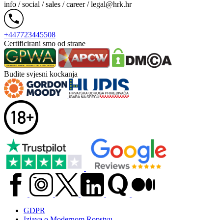
info / social / sales / career /
legal@hrk.hr
+447723445508
Certificirani smo od strane
Budite svjesni kockanja
GDPR
Izjava o Modernom Ropstvu