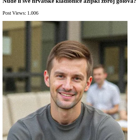
Nude li sve hrvatske kladionice azijski zbroj golova?
Post Views:
1.006