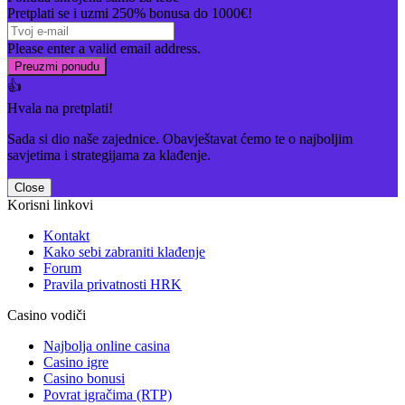
Pretplati se i uzmi 250% bonusa do 1000€!
Please enter a valid email address.
Preuzmi ponudu
👍
Hvala na pretplati!
Sada si dio naše zajednice. Obavještavat ćemo te o najboljim
savjetima i strategijama za klađenje.
Close
Korisni linkovi
Kontakt
Kako sebi zabraniti klađenje
Forum
Pravila privatnosti HRK
Casino vodiči
Najbolja online casina
Casino igre
Casino bonusi
Povrat igračima (RTP)