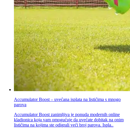
Accumulator Boost – uvećana isplata na listićima s mnogo
parova
Accumulator Boost zanimljiva je ponuda modernih online
kladionica koja vam omogućuje da uvećate dobitak na onim
listićima na kojima ste odigrali veći broj parova. Ispla..