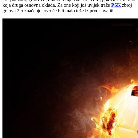
koja druga osnovna oklada. Za one koji još uvijek traže
PSK
zbroj
golova 2.5 značenje, ovo će biti malo teže iz prve shvatiti.