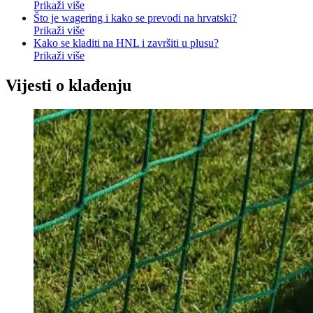
Prikaži više
Što je wagering i kako se prevodi na hrvatski?
Prikaži više
Kako se kladiti na HNL i završiti u plusu?
Prikaži više
Vijesti o klađenju