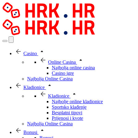
Casino
Online Casina
Najbolja online casina
Casino igre
Najbolja Online Casina
Kladionice
Kladionice
Najbolje online kladionice
Sportsko klađenje
Besplatni tipovi
Prijenosi i kvote
Najbolja Online Casina
Bonusi
Bonusi