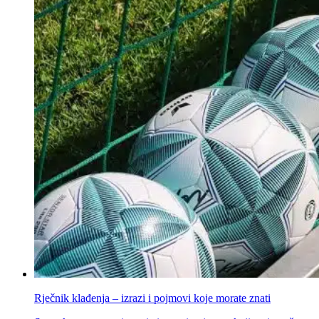
Rječnik klađenja – izrazi i pojmovi koje morate znati