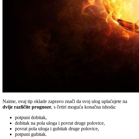
Naime, ovaj tip oklade zapravo znači da svoj ulog uplaćujete na
dvije različite prognoze
, s četiri moguća konačna ishoda:
potpuni dobitak,
dobitak na pola uloga i povrat druge polovice,
povrat pola uloga i gubitak druge polovice,
potpuni gubitak.