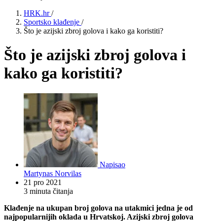
HRK.hr
/
Sportsko klađenje
/
Što je azijski zbroj golova i kako ga koristiti?
Što je azijski zbroj golova i
kako ga koristiti?
Napisao
Martynas Norvilas
21 pro 2021
3 minuta čitanja
Klađenje na ukupan broj golova na utakmici jedna je od
najpopularnijih oklada u Hrvatskoj. Azijski zbroj golova