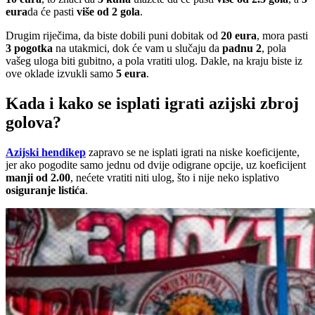
eura
da će pasti
više od 2 gola
.
Drugim riječima, da biste dobili puni dobitak od
20 eura
, mora pasti
3 pogotka
na utakmici, dok će vam u slučaju da
padnu 2
, pola
vašeg uloga biti gubitno, a pola vratiti ulog. Dakle, na kraju biste iz
ove oklade izvukli samo
5 eura
.
Kada i kako se isplati igrati azijski zbroj
golova?
Azijski hendikep
zapravo se ne isplati igrati na niske koeficijente,
jer ako pogodite samo jednu od dvije odigrane opcije, uz koeficijent
manji od 2.00
, nećete vratiti niti ulog, što i nije neko isplativo
osiguranje listića
.