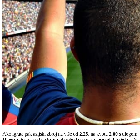
Ako igrate pak azijski zbroj na više od
2.25
, na kvotu
2.00
s ulogom
10 eura
, to znači da
5 kuna
ulažete da će pasti
više od 2.5 gola
, a
5