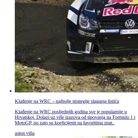
Klađenje na WRC – najbolje strategije slaganja listića
Klađenje na WRC posljednjih godina sve je popularnije u
Hrvatskoj. Dolazi uz više izazova od tipovanja na Formulu 1 i
MotoGP, no zato su koeficijenti na favoritima znat..
aston villa