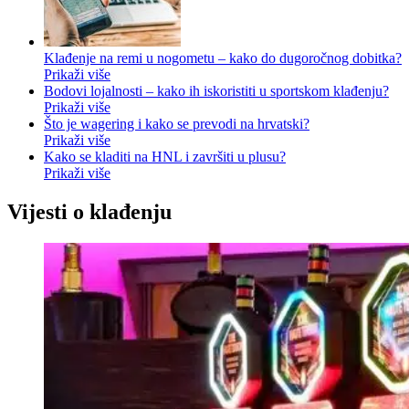
Klađenje na remi u nogometu – kako do dugoročnog dobitka?
Prikaži više
Bodovi lojalnosti – kako ih iskoristiti u sportskom klađenju?
Prikaži više
Što je wagering i kako se prevodi na hrvatski?
Prikaži više
Kako se kladiti na HNL i završiti u plusu?
Prikaži više
Vijesti o klađenju