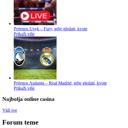
Prijenos Usyk – Fury, gdje gledati, kvote
Prikaži više
Prijenos Atalanta – Real Madrid, gdje gledati, kvote
Prikaži više
Najbolja online casina
Vidi sve
Forum teme