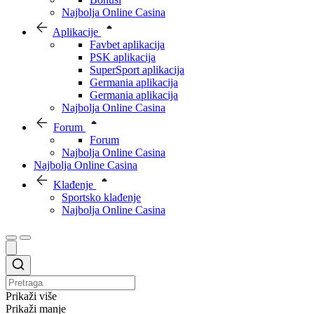
Najbolja Online Casina
Aplikacije
Favbet aplikacija
PSK aplikacija
SuperSport aplikacija
Germania aplikacija
Germania aplikacija
Najbolja Online Casina
Forum
Forum
Najbolja Online Casina
Najbolja Online Casina
Klađenje
Sportsko klađenje
Najbolja Online Casina
Prikaži više
Prikaži manje