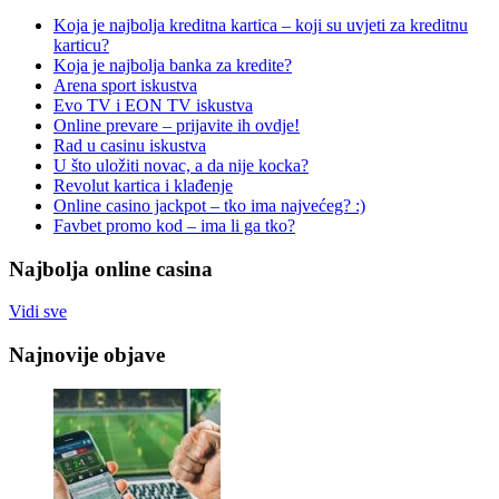
Koja je najbolja kreditna kartica – koji su uvjeti za kreditnu
karticu?
Koja je najbolja banka za kredite?
Arena sport iskustva
Evo TV i EON TV iskustva
Online prevare – prijavite ih ovdje!
Rad u casinu iskustva
U što uložiti novac, a da nije kocka?
Revolut kartica i klađenje
Online casino jackpot – tko ima najvećeg? :)
Favbet promo kod – ima li ga tko?
Najbolja online casina
Vidi sve
Najnovije objave