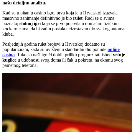
našu detaljnu analizu.
Kad su u pitanju casino igre, prva koja je u Hrvatskoj izazvala
masovno zanimanje definitivno je bio
rulet
. Radi se o svima
poznatoj
stolnoj igri
koja se prvo pojavila u domaćim fizičkim
kockarnicama, da bi zatim postala neizostavan dio svakog automat
kluba.
Posljednjih godina rulet brojevi u Hrvatskoj dodatno su
popularizirani, kada su uvršteni u standardni dio ponude
online
casina
. Tako su naši igrači dobili priliku prognozirati ishod
vrtnje
kuglice
u udobnosti svog doma ili čak u pokretu, na ekranu svog
pametnog telefona.