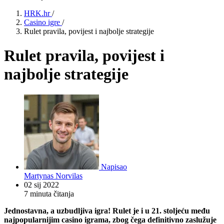
HRK.hr
/
Casino igre
/
Rulet pravila, povijest i najbolje strategije
Rulet pravila, povijest i
najbolje strategije
Napisao
Martynas Norvilas
02 sij 2022
7 minuta čitanja
Jednostavna, a uzbudljiva igra! Rulet je i u 21. stoljeću među
najpopularnijim casino igrama, zbog čega definitivno zaslužuje