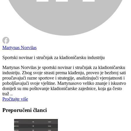
Martynas Norvilas
Sportski novinar i stručnjak za kladioničarsku industriju
Martynas Norvilas je sportski novinar i stručnjak za kladioničarsku
industriju. Zbog svoje strasti prema klađenju, proveo je bezbroj sati
proučavajući razne sportove i strategije, analizirajući vjerojatnosti i
poboljšavajući svoje vještine. Martynasovo veliko znanje i iskustvo
donijeli su mu poštovanje kladioničarske zajednice, koja ga često
traž ..
Pročitajte više
Preporučeni članci