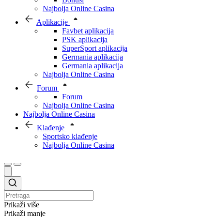
Najbolja Online Casina
Aplikacije
Favbet aplikacija
PSK aplikacija
SuperSport aplikacija
Germania aplikacija
Germania aplikacija
Najbolja Online Casina
Forum
Forum
Najbolja Online Casina
Najbolja Online Casina
Klađenje
Sportsko klađenje
Najbolja Online Casina
Prikaži više
Prikaži manje