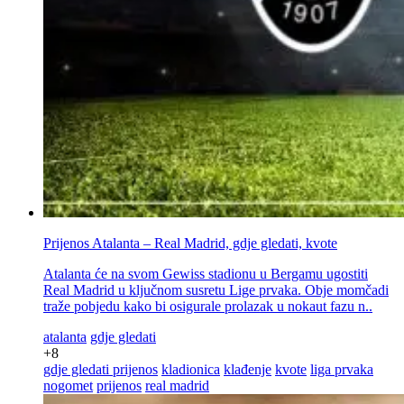
Prijenos Atalanta – Real Madrid, gdje gledati, kvote
Atalanta će na svom Gewiss stadionu u Bergamu ugostiti
Real Madrid u ključnom susretu Lige prvaka. Obje momčadi
traže pobjedu kako bi osigurale prolazak u nokaut fazu n..
atalanta
gdje gledati
+8
gdje gledati prijenos
kladionica
klađenje
kvote
liga prvaka
nogomet
prijenos
real madrid