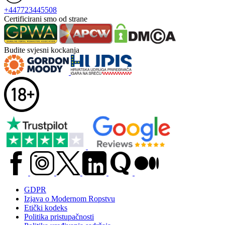
+447723445508
Certificirani smo od strane
Budite svjesni kockanja
GDPR
Izjava o Modernom Ropstvu
Etički kodeks
Politika pristupačnosti