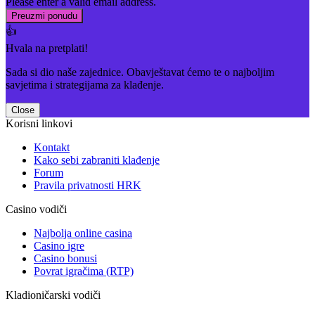
Please enter a valid email address.
Preuzmi ponudu
👍
Hvala na pretplati!
Sada si dio naše zajednice. Obavještavat ćemo te o najboljim
savjetima i strategijama za klađenje.
Close
Korisni linkovi
Kontakt
Kako sebi zabraniti klađenje
Forum
Pravila privatnosti HRK
Casino vodiči
Najbolja online casina
Casino igre
Casino bonusi
Povrat igračima (RTP)
Kladioničarski vodiči