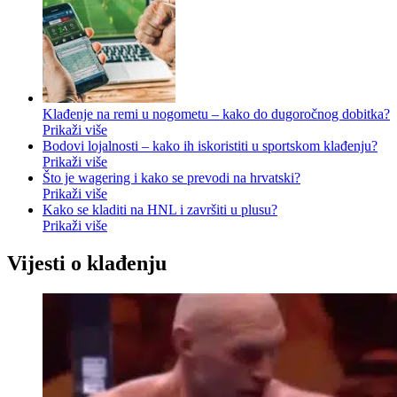
Klađenje na remi u nogometu – kako do dugoročnog dobitka?
Prikaži više
Bodovi lojalnosti – kako ih iskoristiti u sportskom klađenju?
Prikaži više
Što je wagering i kako se prevodi na hrvatski?
Prikaži više
Kako se kladiti na HNL i završiti u plusu?
Prikaži više
Vijesti o klađenju