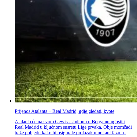
Prijenos Atalanta – Real Madrid, gdje gledati, kvote
Atalanta će na svom Gewiss stadionu u Bergamu ugostiti
Real Madrid u ključnom susretu Lige prvaka. Obje momčadi
traže pobjedu kako bi osigurale prolazak u nokaut fazu n..