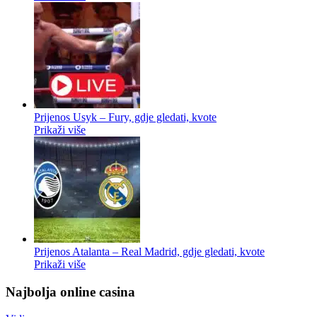
Prijenos Usyk – Fury, gdje gledati, kvote
Prikaži više
Prijenos Atalanta – Real Madrid, gdje gledati, kvote
Prikaži više
Najbolja online casina