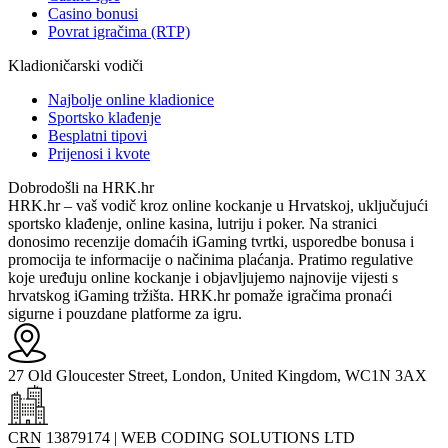
Casino bonusi
Povrat igračima (RTP)
Kladioničarski vodiči
Najbolje online kladionice
Sportsko klađenje
Besplatni tipovi
Prijenosi i kvote
Dobrodošli na HRK.hr
HRK.hr – vaš vodič kroz online kockanje u Hrvatskoj, uključujući
sportsko klađenje, online kasina, lutriju i poker. Na stranici
donosimo recenzije domaćih iGaming tvrtki, usporedbe bonusa i
promocija te informacije o načinima plaćanja. Pratimo regulative
koje uređuju online kockanje i objavljujemo najnovije vijesti s
hrvatskog iGaming tržišta. HRK.hr pomaže igračima pronaći
sigurne i pouzdane platforme za igru.
27 Old Gloucester Street, London, United Kingdom, WC1N 3AX
CRN 13879174 | WEB CODING SOLUTIONS LTD