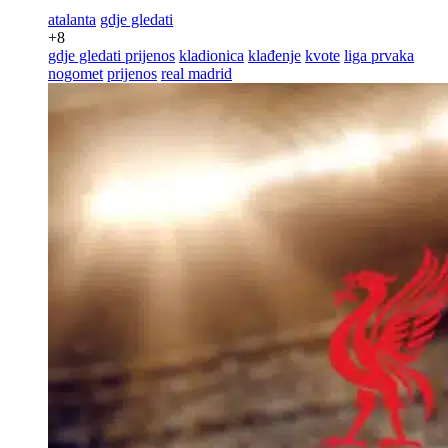
atalanta
gdje gledati
+8
gdje gledati prijenos
kladionica
klađenje
kvote
liga prvaka
nogomet
prijenos
real madrid