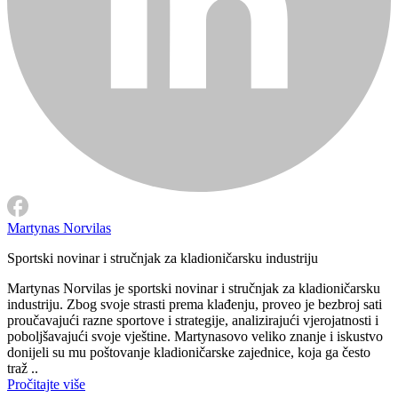
Martynas Norvilas
Sportski novinar i stručnjak za kladioničarsku industriju
Martynas Norvilas je sportski novinar i stručnjak za kladioničarsku
industriju. Zbog svoje strasti prema klađenju, proveo je bezbroj sati
proučavajući razne sportove i strategije, analizirajući vjerojatnosti i
poboljšavajući svoje vještine. Martynasovo veliko znanje i iskustvo
donijeli su mu poštovanje kladioničarske zajednice, koja ga često
traž ..
Pročitajte više