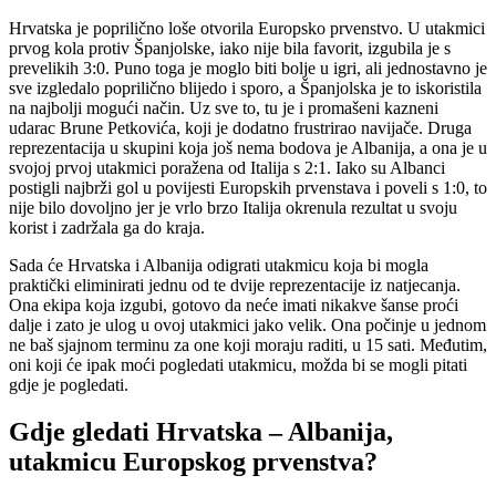
Hrvatska je poprilično loše otvorila Europsko prvenstvo. U utakmici
prvog kola protiv Španjolske, iako nije bila favorit, izgubila je s
prevelikih 3:0. Puno toga je moglo biti bolje u igri, ali jednostavno je
sve izgledalo poprilično blijedo i sporo, a Španjolska je to iskoristila
na najbolji mogući način. Uz sve to, tu je i promašeni kazneni
udarac Brune Petkovića, koji je dodatno frustrirao navijače. Druga
reprezentacija u skupini koja još nema bodova je Albanija, a ona je u
svojoj prvoj utakmici poražena od Italija s 2:1. Iako su Albanci
postigli najbrži gol u povijesti Europskih prvenstava i poveli s 1:0, to
nije bilo dovoljno jer je vrlo brzo Italija okrenula rezultat u svoju
korist i zadržala ga do kraja.
Sada će Hrvatska i Albanija odigrati utakmicu koja bi mogla
praktički eliminirati jednu od te dvije reprezentacije iz natjecanja.
Ona ekipa koja izgubi, gotovo da neće imati nikakve šanse proći
dalje i zato je ulog u ovoj utakmici jako velik. Ona počinje u jednom
ne baš sjajnom terminu za one koji moraju raditi, u 15 sati. Međutim,
oni koji će ipak moći pogledati utakmicu, možda bi se mogli pitati
gdje je pogledati.
Gdje gledati Hrvatska – Albanija,
utakmicu Europskog prvenstva?