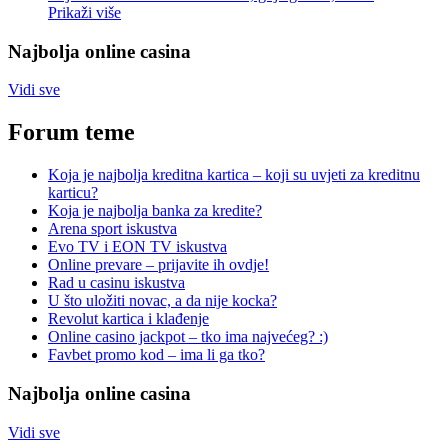
Prikaži više
Najbolja online casina
Vidi sve
Forum teme
Koja je najbolja kreditna kartica – koji su uvjeti za kreditnu
karticu?
Koja je najbolja banka za kredite?
Arena sport iskustva
Evo TV i EON TV iskustva
Online prevare – prijavite ih ovdje!
Rad u casinu iskustva
U što uložiti novac, a da nije kocka?
Revolut kartica i klađenje
Online casino jackpot – tko ima najvećeg? :)
Favbet promo kod – ima li ga tko?
Najbolja online casina
Vidi sve