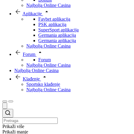
Najbolja Online Casina
Aplikacije
Favbet aplikacija
PSK aplikacija
SuperSport aplikacija
Germania aplikacija
Germania aplikacija
Najbolja Online Casina
Forum
Forum
Najbolja Online Casina
Najbolja Online Casina
Klađenje
Sportsko klađenje
Najbolja Online Casina
Prikaži više
Prikaži manje