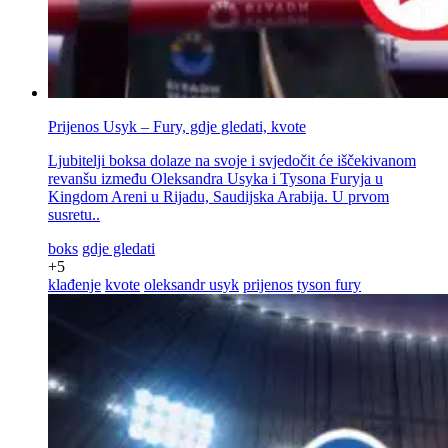
Prijenos Usyk – Fury, gdje gledati, kvote
Ljubitelji boksa dolaze na svoje i svjedočit će iščekivanom
revanšu između Oleksandra Usyka i Tysona Furyja u
Kingdom Areni u Rijadu, Saudijska Arabija. U prvom
susretu..
boks
gdje gledati
+5
klađenje
kvote
oleksandr usyk
prijenos
tyson fury