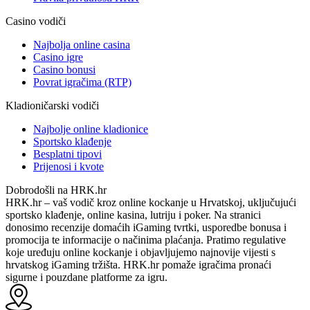
Casino vodiči
Najbolja online casina
Casino igre
Casino bonusi
Povrat igračima (RTP)
Kladioničarski vodiči
Najbolje online kladionice
Sportsko klađenje
Besplatni tipovi
Prijenosi i kvote
Dobrodošli na HRK.hr
HRK.hr – vaš vodič kroz online kockanje u Hrvatskoj, uključujući
sportsko klađenje, online kasina, lutriju i poker. Na stranici
donosimo recenzije domaćih iGaming tvrtki, usporedbe bonusa i
promocija te informacije o načinima plaćanja. Pratimo regulative
koje uređuju online kockanje i objavljujemo najnovije vijesti s
hrvatskog iGaming tržišta. HRK.hr pomaže igračima pronaći
sigurne i pouzdane platforme za igru.