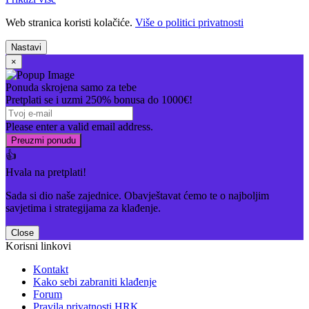
Web stranica koristi kolačiće.
Više o politici privatnosti
Nastavi
×
Ponuda skrojena samo za tebe
Pretplati se i uzmi 250% bonusa do 1000€!
Please enter a valid email address.
Preuzmi ponudu
👍
Hvala na pretplati!
Sada si dio naše zajednice. Obavještavat ćemo te o najboljim
savjetima i strategijama za klađenje.
Close
Korisni linkovi
Kontakt
Kako sebi zabraniti klađenje
Forum
Pravila privatnosti HRK