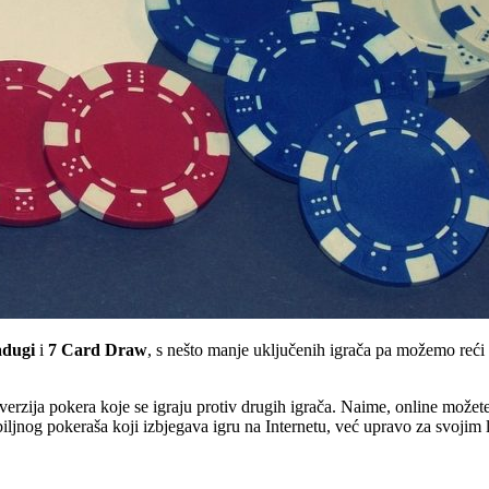
dugi
i
7 Card Draw
, s nešto manje uključenih igrača pa možemo reći
verzija pokera koje se igraju protiv drugih igrača. Naime, online možete
iljnog pokeraša koji izbjegava igru na Internetu, već upravo za svojim 