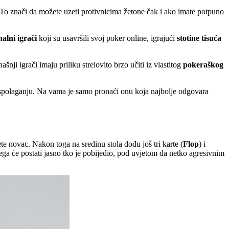
 To znači da možete uzeti protivnicima žetone čak i ako imate potpuno
nalni igrači
koji su usavršili svoj poker online, igrajući
stotine tisuća
šnji igrači imaju priliku strelovito brzo učiti iz vlastitog
pokeraškog
raspolaganju. Na vama je samo pronaći onu koja najbolje odgovara
e novac. Nakon toga na sredinu stola dođu još tri karte (
Flop
) i
ega će postati jasno tko je pobijedio, pod uvjetom da netko agresivnim