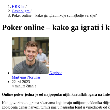
HRK.hr
/
Casino igre
/
Poker online – kako ga igrati i koje su najbolje verzije?
Poker online – kako ga igrati i k
Napisao
Martynas Norvilas
22 svi 2023
4 minuta čitanja
Online poker jedna je od najpopularnijih kartaških igara na Inter
Kad govorimo o igrama s kartama koje imaju milijune poklonika dil
zbog čega danas najveći turniri imaju nagradni fond u vrijednosti od 