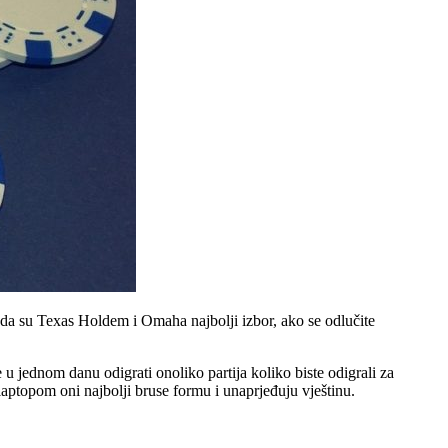
 da su Texas Holdem i Omaha najbolji izbor, ako se odlučite
 u jednom danu odigrati onoliko partija koliko biste odigrali za
laptopom oni najbolji bruse formu i unaprjeđuju vještinu.