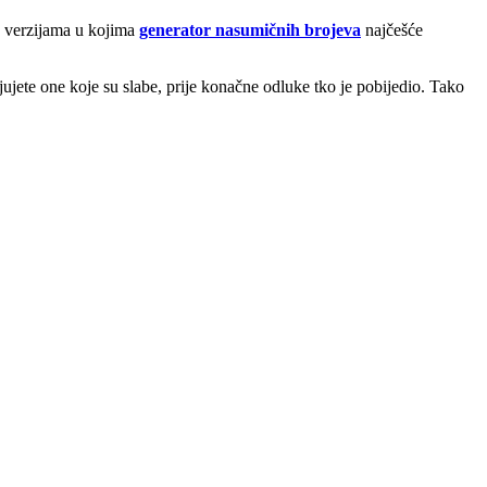
 o verzijama u kojima
generator nasumičnih brojeva
najčešće
jete one koje su slabe, prije konačne odluke tko je pobijedio. Tako