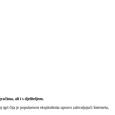
čima, ali i s djeliteljem.
oj igri čija je popularnost eksplodirala upravo zahvaljujući Internetu,