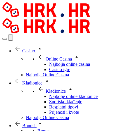
Casino
Online Casina
Najbolja online casina
Casino igre
Najbolja Online Casina
Kladionice
Kladionice
Najbolje online kladionice
Sportsko klađenje
Besplatni tipovi
Prijenosi i kvote
Najbolja Online Casina
Bonusi
Bonusi