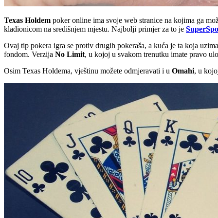
Texas Holdem
poker online ima svoje web stranice na kojima ga možete
kladionicom na središnjem mjestu. Najbolji primjer za to je
SuperSpo
Ovaj tip pokera igra se protiv drugih pokeraša, a kuća je ta koja uzi
fondom. Verzija
No Limit
, u kojoj u svakom trenutku imate pravo ulo
Osim Texas Holdema, vještinu možete odmjeravati i u
Omahi
, u kojo