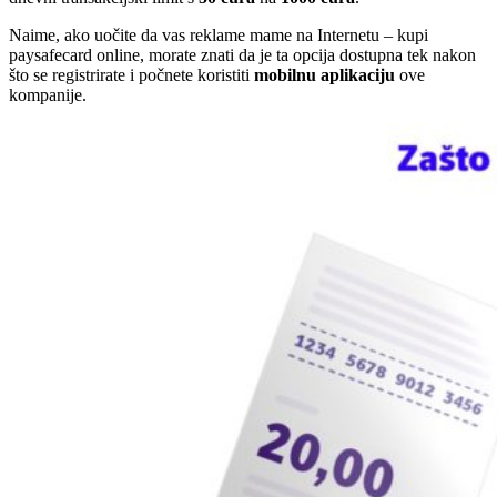
Naime, ako uočite da vas reklame mame na Internetu – kupi
paysafecard online, morate znati da je ta opcija dostupna tek nakon
što se registrirate i počnete koristiti
mobilnu aplikaciju
ove
kompanije.