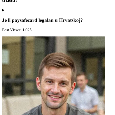
tržištu?
Je li paysafecard legalan u Hrvatskoj?
Post Views:
1.025