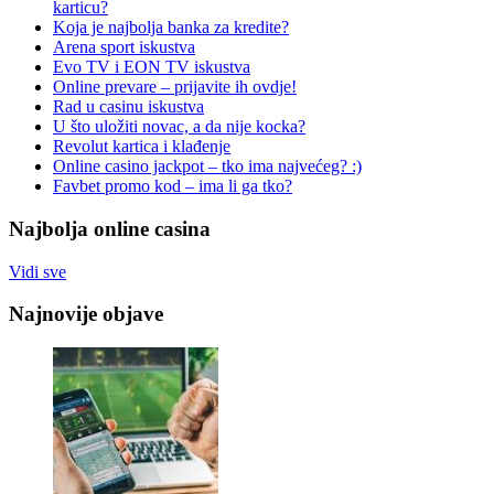
karticu?
Koja je najbolja banka za kredite?
Arena sport iskustva
Evo TV i EON TV iskustva
Online prevare – prijavite ih ovdje!
Rad u casinu iskustva
U što uložiti novac, a da nije kocka?
Revolut kartica i klađenje
Online casino jackpot – tko ima najvećeg? :)
Favbet promo kod – ima li ga tko?
Najbolja online casina
Vidi sve
Najnovije objave