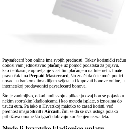
Paysafecard bon online ima svojih prednosti. Takav korisnički račun
donosi vam jednostavno plaćanje uz pomoć podataka za prijavu,
kao i efikasnije upravljanje vlastitim plaćanjem na Internetu. Imate
pravo čak i na
Prepaid Mastercard
, što znači da ćete moći podići
novac na bankomatima diljem svijeta, a i kupovati bonove online, u
internetskoj prodavaonici paysafecard bonova.
Što je zanimljivo, otkad nudi svoju aplikaciju ovaj bon se pojavio u
nekim sportskim kladionicama i kao metoda isplate, s iznosima do
tisuću eura. Pa iako u Hrvatskoj malotko to zasad koristi, već
prednost imaju
Skrill
i
Aircash
, čini se da se ova usluga polako
približava onome što igrači dobivaju korištenjem e-walleta.
Nude li hrvatske kladionice uplatu