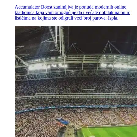
Accumulator Boost zanimljiva je ponuda modernih online
kladionica koja vam omogućuje da uvećate dobitak na onim
listićima na kojima ste odigrali veći broj parova. Ispla..