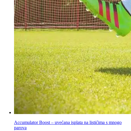
Accumulator Boost – uvećana isplata na listićima s mnogo
parova