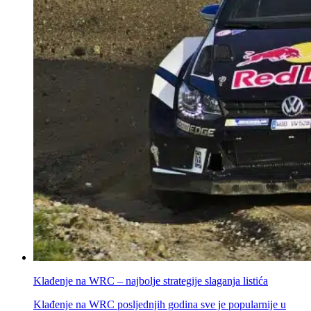
Klađenje na WRC – najbolje strategije slaganja listića
Klađenje na WRC posljednjih godina sve je popularnije u