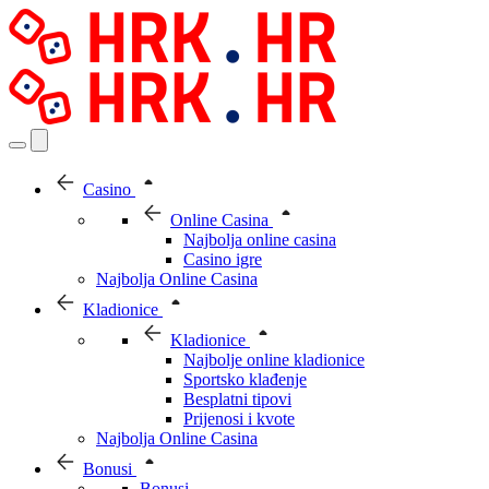
Casino
Online Casina
Najbolja online casina
Casino igre
Najbolja Online Casina
Kladionice
Kladionice
Najbolje online kladionice
Sportsko klađenje
Besplatni tipovi
Prijenosi i kvote
Najbolja Online Casina
Bonusi
Bonusi