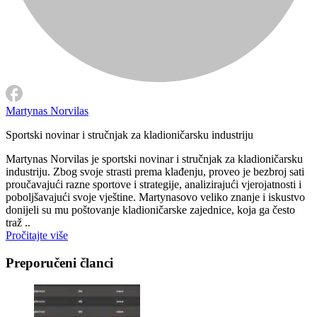
Martynas Norvilas
Sportski novinar i stručnjak za kladioničarsku industriju
Martynas Norvilas je sportski novinar i stručnjak za kladioničarsku
industriju. Zbog svoje strasti prema klađenju, proveo je bezbroj sati
proučavajući razne sportove i strategije, analizirajući vjerojatnosti i
poboljšavajući svoje vještine. Martynasovo veliko znanje i iskustvo
donijeli su mu poštovanje kladioničarske zajednice, koja ga često
traž ..
Pročitajte više
Preporučeni članci