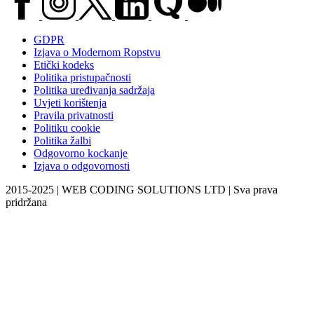
GDPR
Izjava o Modernom Ropstvu
Etički kodeks
Politika pristupačnosti
Politika uređivanja sadržaja
Uvjeti korištenja
Pravila privatnosti
Politiku cookie
Politika žalbi
Odgovorno kockanje
Izjava o odgovornosti
2015-2025 | WEB CODING SOLUTIONS LTD | Sva prava
pridržana