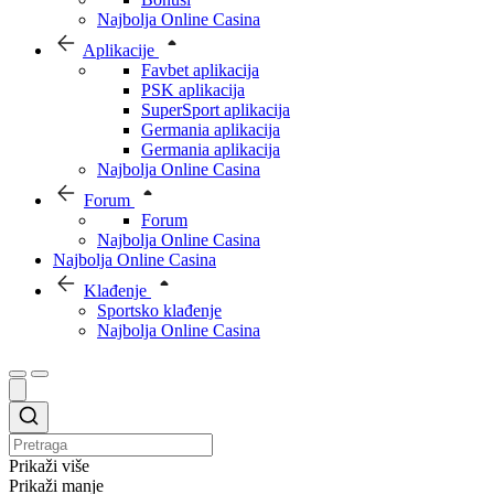
Najbolja Online Casina
Aplikacije
Favbet aplikacija
PSK aplikacija
SuperSport aplikacija
Germania aplikacija
Germania aplikacija
Najbolja Online Casina
Forum
Forum
Najbolja Online Casina
Najbolja Online Casina
Klađenje
Sportsko klađenje
Najbolja Online Casina
Prikaži više
Prikaži manje