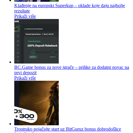
Klađenje na europski Superkup – oklade koje daju najbolje
rezultate
Prikaži više
BC.Game bonus za nove igrače – prilike za dodatni novac na
prvi depozit
Prikaži više
Trostruko pojačajte start uz BitGuruz bonus dobrodošlice