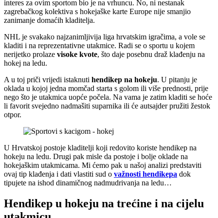
interes za ovim sportom bio je na vrhuncu. No, ni nestanak
zagrebačkog kolektiva s hokejaške karte Europe nije smanjio
zanimanje domaćih kladitelja.
NHL je svakako najzanimljivija liga hrvatskim igračima, a vole se
kladiti i na reprezentativne utakmice. Radi se o sportu u kojem
nerijetko prolaze
visoke kvote
, što daje posebnu draž klađenju na
hokej na ledu.
A u toj priči vrijedi istaknuti
hendikep na hokeju
. U pitanju je
oklada u kojoj jedna momčad starta s golom ili više prednosti, prije
nego što je utakmica uopće počela. Na vama je zatim kladiti se hoće
li favorit svejedno nadmašiti suparnika ili će autsajder pružiti žestok
otpor.
U Hrvatskoj postoje kladitelji koji redovito koriste hendikep na
hokeju na ledu. Drugi pak misle da postoje i bolje oklade na
hokejaškim utakmicama. Mi ćemo pak u našoj analizi predstaviti
ovaj tip klađenja i dati vlastiti sud o
važnosti hendikepa
dok
tipujete na ishod dinamičnog nadmudrivanja na ledu…
Hendikep u hokeju na trećine i na cijelu
utakmicu