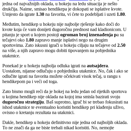
jedna od najvažnijih oklada, u hokeju na ledu situacija je nešto
drukčija. Naime, smisao hendikepa je dokopati se isplative kvote.
Umjesto da igrate
1.30
na favorita, vi ćete to podebljati i uzeti
1.80
.
Međutim, hendikep u hokeju nije najbolje rješenje kako doći do
kvote koja će vam donijeti dugoročnu prednost nad kladionicom. U
pitanju je sport u kojem postoji
ogroman broj iznenađenja p
a su
tečajevi oko
1.80
zapravo manje isplativi nego na drugim
sportovima. Zato iskusni igrači u hokeju ciljaju na tečajeve od
2.50
na više, a njih zapravo mogu dobiti tipovanjem na pobjednika
utakmice.
Ponekad je u hokeju najbolja odluka igrati na
autsajdera
.
Uostalom, nijanse odlučuju o pobjedniku utakmice. No, čak i ako se
odlučite igrati na favorita možete očekivati visok tečaj, u rangu s
hendikepom pa i veći od toga.
Zato bismo mogli reći da je hokej na ledu jedan od rijetkih sportova
u kojima hendikep nije oklada na kojoj ima smisla bazirati svoju
dugoročnu strategiju
. Baš suprotno, igrač bi se trebao fokusirati na
ishod utakmice te eventualno koristiti hendikep pri klađenju uživo,
ovisno o kretanju rezultata na utakmici.
Dakle, hendikep u hokeju definitivno nije jedna od najboljih oklada.
To ne znači da ga ne biste trebali nikad koristiti. No, nemojte