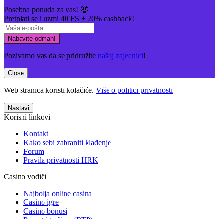
Posebna ponuda za vas! 🤑
Pretplati se i uzmi 40 FS + 20% cashback!
Nabavite odmah!
Pozivamo vas da se pridružite
našoj zajednici
!
Close
Web stranica koristi kolačiće.
Više o politici privatnosti
Nastavi
Korisni linkovi
Kontakt
Kako sebi zabraniti klađenje
Forum
Pravila privatnosti HRK
Casino vodiči
Najbolja online casina
Casino igre
Casino bonusi