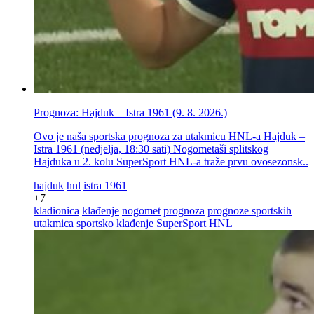
Prognoza: Hajduk – Istra 1961 (9. 8. 2026.)
Ovo je naša sportska prognoza za utakmicu HNL-a Hajduk –
Istra 1961 (nedjelja, 18:30 sati) Nogometaši splitskog
Hajduka u 2. kolu SuperSport HNL-a traže prvu ovosezonsk..
hajduk
hnl
istra 1961
+7
kladionica
klađenje
nogomet
prognoza
prognoze sportskih
utakmica
sportsko klađenje
SuperSport HNL