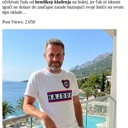
očekivati čuda od
hendikep klađenja
na hokej, jer čak ni iskusni
igrači ne dolaze do značajne zarade bazirajući svoje listiće na ovom
tipu oklade…
Post Views:
2.050