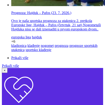
Prognoza: Hajduk – Pafos (23. 7. 2026.)
Ovo je naša sportska prognoza za utakmicu 2. pretkola
Europske lige, Hajduk – Pafos (četvrtak, 21 sat) Nogometaši
Hajduka nisu se dali iznenaditi u prvom europskom dvom..
europska liga
hajduk
+6
kladionica
klađenje
nogomet
prognoza
prognoze sportskih
utakmica
sportsko klađenje
Prikaži više
Prikaži više
×