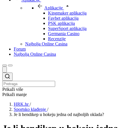
Aplikacije
Kingmaker aplikacija
Favbet aplikacija
PSK aplikacija
SuperSport aplikacija
Germania Casino
Recenzije
Najbolja Online Casina
Forum
Najbolja Online Casina
Prikaži više
Prikaži manje
HRK.hr
/
Sportsko klađenje
/
Je li hendikep u hokeju jedna od najboljih oklada?