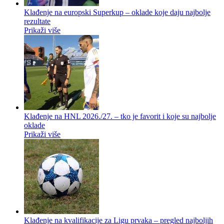
Klađenje na europski Superkup – oklade koje daju najbolje
rezultate
Prikaži više
Klađenje na HNL 2026./27. – tko je favorit i koje su najbolje
oklade
Prikaži više
Klađenje na kvalifikacije za Ligu prvaka – pregled najboljih