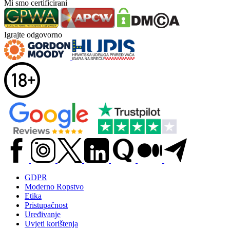
Mi smo certificirani
Igrajte odgovorno
GDPR
Moderno Ropstvo
Etika
Pristupačnost
Uređivanje
Uvjeti korištenja