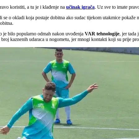
avo koristiti, a tu je i klađenje na
učinak igrača
. Uz sve to imate pravo
di se o okladi koja postaje dobitna ako sudac tijekom utakmice pokaže 
obitna.
no je bilo popularno odmah nakon uvođenja
VAR tehnologije
, jer tada
oj kaznenih udaraca u nogometu, jer mnogi kontakti koji su prije prol