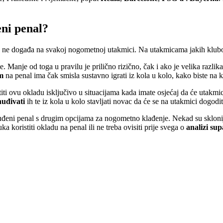
eni penal?
rac ne događa na svakoj nogometnoj utakmici. Na utakmicama jakih klu
e. Manje od toga u pravilu je prilično rizično, čak i ako je velika razli
m
na penal ima čak smisla sustavno igrati iz kola u kolo, kako biste na k
stiti ovu okladu isključivo u situacijama kada imate osjećaj da će utak
nuđivati
ih te iz kola u kolo stavljati novac da će se na utakmici dogodi
đeni penal s drugim opcijama za nogometno klađenje. Nekad su skloniji 
ka koristiti okladu na penal ili ne treba ovisiti prije svega o
analizi su