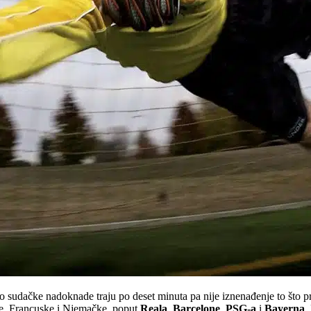
o sudačke nadoknade traju po deset minuta pa nije iznenađenje to što pr
ke, Francuske i Njemačke, poput
Reala
,
Barcelone
,
PSG-a
i
Bayerna
.