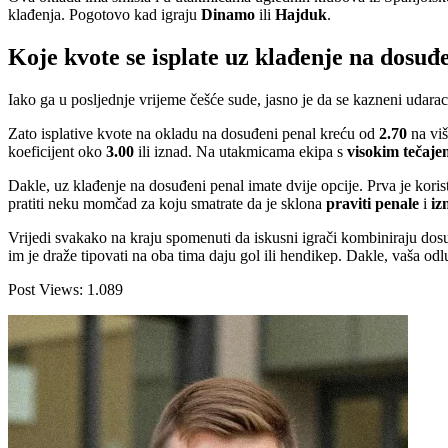
klađenja. Pogotovo kad igraju
Dinamo
ili
Hajduk
.
Koje kvote se isplate uz klađenje na dosuđ
Iako ga u posljednje vrijeme češće sude, jasno je da se kazneni uda
Zato isplative kvote na okladu na dosuđeni penal kreću od
2.70
na viš
koeficijent oko
3.00
ili iznad. Na utakmicama ekipa s
visokim tečaje
Dakle, uz klađenje na dosuđeni penal imate dvije opcije. Prva je kori
pratiti neku momčad za koju smatrate da je sklona
praviti penale
i
iz
Vrijedi svakako na kraju spomenuti da iskusni igrači kombiniraju dosu
im je draže tipovati na oba tima daju gol ili hendikep. Dakle, vaša odlu
Post Views:
1.089