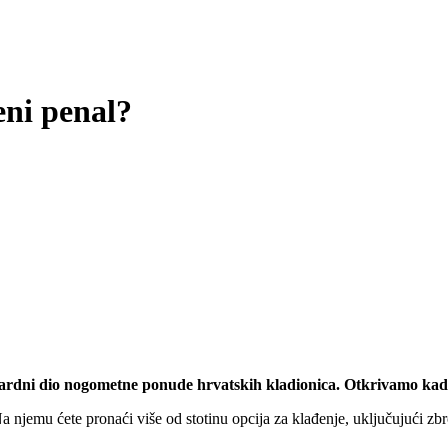
eni penal?
ardni dio nogometne ponude hrvatskih kladionica. Otkrivamo kada ko
Na njemu ćete pronaći više od stotinu opcija za klađenje, uključujući zb