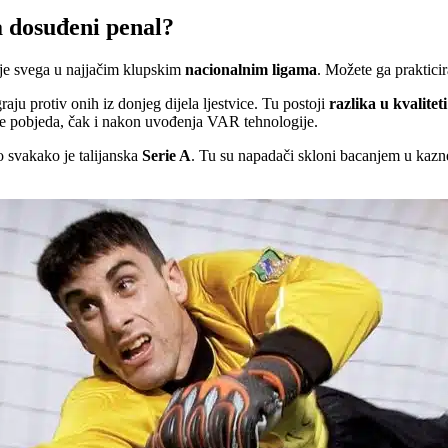
a dosuđeni penal?
ije svega u najjačim klupskim
nacionalnim ligama
. Možete ga praktici
raju protiv onih iz donjeg dijela ljestvice. Tu postoji
razlika u kvaliteti
uje pobjeda, čak i nakon uvođenja VAR tehnologije.
o svakako je talijanska
Serie A
. Tu su napadači skloni bacanjem u kazne