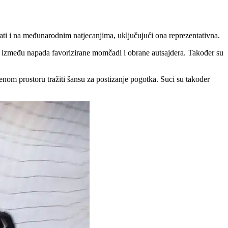
rati i na međunarodnim natjecanjima, uključujući ona reprezentativna.
između napada favorizirane momčadi i obrane autsajdera. Također su
nom prostoru tražiti šansu za postizanje pogotka. Suci su također