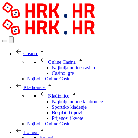
Casino
Online Casina
Najbolja online casina
Casino igre
Najbolja Online Casina
Kladionice
Kladionice
Najbolje online kladionice
Sportsko klađenje
Besplatni tipovi
Prijenosi i kvote
Najbolja Online Casina
Bonusi
Bonusi