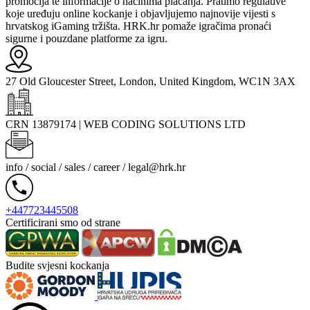
promocija te informacije o načinima plaćanja. Pratimo regulative
koje uređuju online kockanje i objavljujemo najnovije vijesti s
hrvatskog iGaming tržišta. HRK.hr pomaže igračima pronaći
sigurne i pouzdane platforme za igru.
27 Old Gloucester Street, London, United Kingdom, WC1N 3AX
CRN 13879174 | WEB CODING SOLUTIONS LTD
info / social / sales / career /
legal@hrk.hr
+447723445508
Certificirani smo od strane
Budite svjesni kockanja