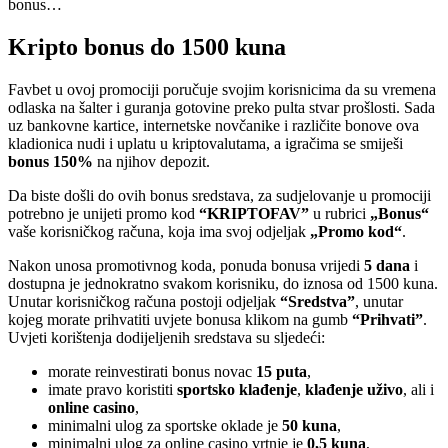
bonus…
Kripto bonus do 1500 kuna
Favbet u ovoj promociji poručuje svojim korisnicima da su vremena
odlaska na šalter i guranja gotovine preko pulta stvar prošlosti. Sada
uz bankovne kartice, internetske novčanike i različite bonove ova
kladionica nudi i uplatu u kriptovalutama, a igračima se smiješi
bonus 150%
na njihov depozit.
Da biste došli do ovih bonus sredstava, za sudjelovanje u promociji
potrebno je unijeti promo kod
“KRIPTOFAV”
u rubrici
„Bonus“
vaše korisničkog računa, koja ima svoj odjeljak
„Promo kod“
.
Nakon unosa promotivnog koda, ponuda bonusa vrijedi
5 dana
i
dostupna je jednokratno svakom korisniku, do iznosa od 1500 kuna.
Unutar korisničkog računa postoji odjeljak
“Sredstva”
, unutar
kojeg morate prihvatiti uvjete bonusa klikom na gumb
“Prihvati”
.
Uvjeti korištenja dodijeljenih sredstava su sljedeći:
morate reinvestirati bonus novac
15 puta
,
imate pravo koristiti
sportsko klađenje
,
klađenje uživo
, ali i
online casino
,
minimalni ulog za sportske oklade je
50 kuna
,
minimalni ulog za online casino vrtnje je
0,5 kuna
,