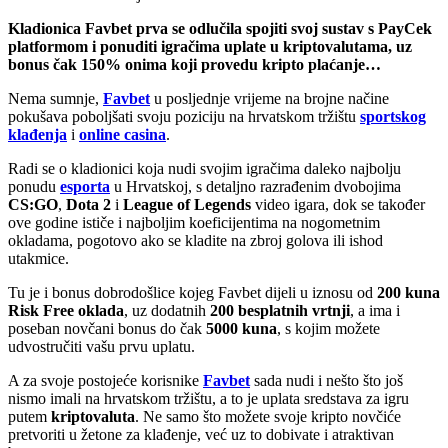
Kladionica Favbet prva se odlučila spojiti svoj sustav s PayCek
platformom i ponuditi igračima uplate u kriptovalutama, uz
bonus čak 150% onima koji provedu kripto plaćanje…
Nema sumnje,
Favbet
u posljednje vrijeme na brojne načine
pokušava poboljšati svoju poziciju na hrvatskom tržištu
sportskog
klađenja
i
online casina
.
Radi se o kladionici koja nudi svojim igračima daleko najbolju
ponudu
esporta
u Hrvatskoj, s detaljno razrađenim dvobojima
CS:GO
,
Dota 2
i
League of Legends
video igara, dok se također
ove godine ističe i najboljim koeficijentima na nogometnim
okladama, pogotovo ako se kladite na zbroj golova ili ishod
utakmice.
Tu je i bonus dobrodošlice kojeg Favbet dijeli u iznosu od
200 kuna
Risk Free oklada
, uz dodatnih
200 besplatnih vrtnji
, a ima i
poseban novčani bonus do čak
5000 kuna
, s kojim možete
udvostručiti vašu prvu uplatu.
A za svoje postojeće korisnike
Favbet
sada nudi i nešto što još
nismo imali na hrvatskom tržištu, a to je uplata sredstava za igru
putem
kriptovaluta
. Ne samo što možete svoje kripto novčiće
pretvoriti u žetone za klađenje, već uz to dobivate i atraktivan