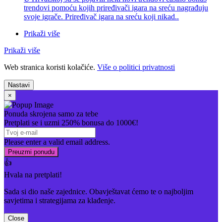
trendovi pomoću kojih priređivači igara na sreću nagrađuju
svoje igrače. Priređivač igara na sreću koji nikad..
Prikaži više
Prikaži više
Web stranica koristi kolačiće.
Više o politici privatnosti
Nastavi
×
Ponuda skrojena samo za tebe
Pretplati se i uzmi 250% bonusa do 1000€!
Please enter a valid email address.
Preuzmi ponudu
👍
Hvala na pretplati!
Sada si dio naše zajednice. Obavještavat ćemo te o najboljim
savjetima i strategijama za klađenje.
Close