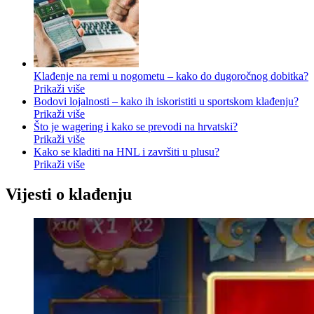
Klađenje na remi u nogometu – kako do dugoročnog dobitka?
Prikaži više
Bodovi lojalnosti – kako ih iskoristiti u sportskom klađenju?
Prikaži više
Što je wagering i kako se prevodi na hrvatski?
Prikaži više
Kako se kladiti na HNL i završiti u plusu?
Prikaži više
Vijesti o klađenju